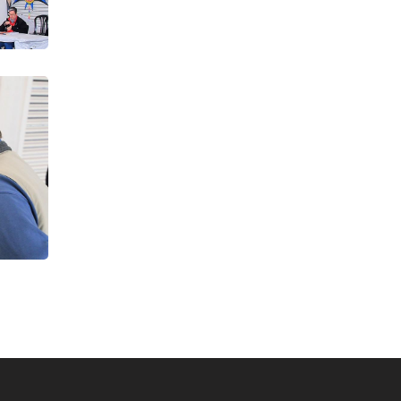
gigantes
Es Gandía todo el
veraño
Gandía Turismo
Talleres en IES Veles e
Vents
Spot Virtual Films
Taller de Cometas
Guadassuar
Cometas contra
monstruos