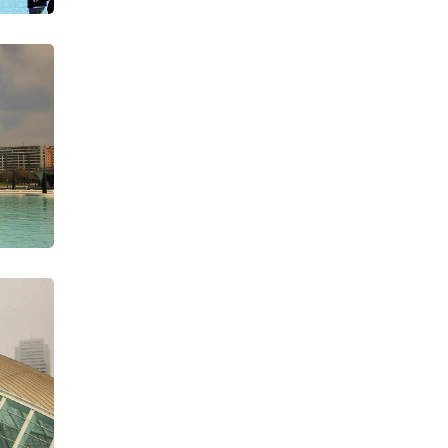
Exhibició de Milotxes -
Gandía 08-04-23
Festival India
Gran Exhibición de
Milotxes gigantes
Cometas en Gandia 15-
08-22
Exhibició de milotxes06-
22
Festival Oropesa del Mar
IKF Eslovenia 2022