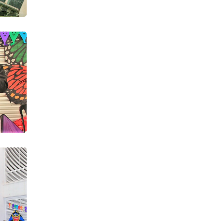
Taller Pozuelo de
Alarcón
Taller ONCE 30-04-22
Exhibició de milotxes
Gandia 16-04-22
La Colla Esplai, jocs de
Pascua
II Festival de Cometas
Motilla del Palancar
O.S.O.W. 2021
Presentación cometas