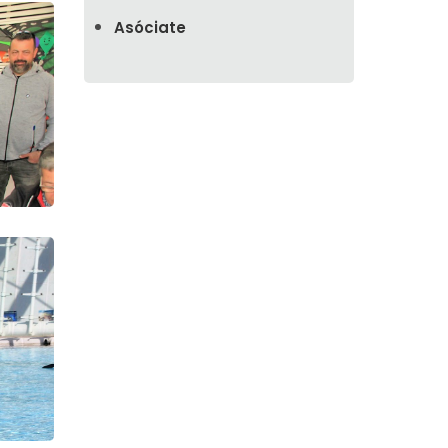
Asóciate
Marsella 2024
Piles 2024
Festival del Viento de
Castellón
La Pobla de Farnals
XXIII FESTIVAL DE
MILOTXES DE VALENCIA
Aspanión 2024
Fitur 2024
India 2024