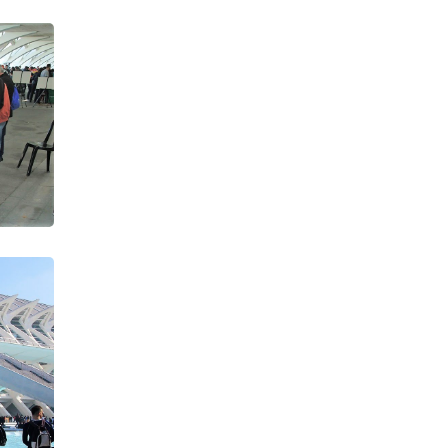
Yo Soy Noticia: Milotxes
Club
Antonio Rodríguez
Casaña
OSOW 2023
Aspanion 2023
Marsella 2023
Gandía 24-26-2023
Milotxes al vent / La
Pobla de Farrnals
22 Festival de Milotxes
de Valencia