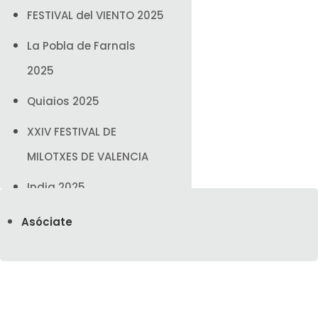
FESTIVAL del VIENTO 2025
La Pobla de Farnals
2025
Quiaios 2025
XXIV FESTIVAL DE
MILOTXES DE VALENCIA
India 2025
OSOW 2024
Asóciate
Marsella 2024
Piles 2024
Festival del Viento de