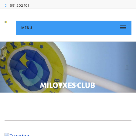
691 202 101
MENU